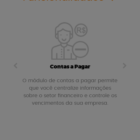
Contas a Pagar
lanos
O módulo de contas a pagar permite
O
s
que você centralize informações
sobre o setor financeiro e controle os
info
vencimentos da sua empresa.
e co