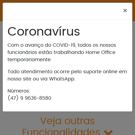
M
×
Coronavírus
Com o avanço do COVID-19, todos os nossos
Cadastro de Gabaritos de
funcionários estão trabalhando Home Office
Treinos
temporariamente.
Todo atendimento ocorre pelo suporte online em
ostrar mais / Ocultar
nosso site ou via WhatsApp.
Números:
(47) 9 9636-8580
Veja outras
Funcionalidades