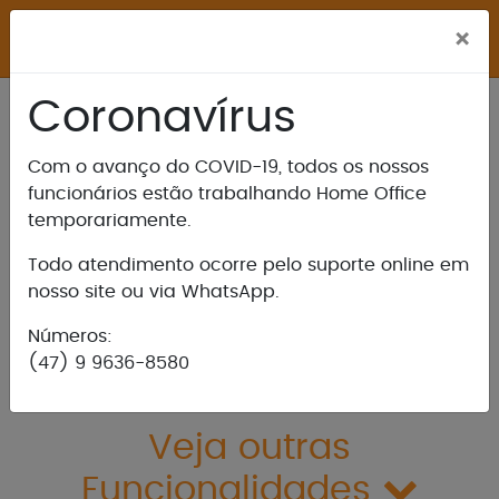
M
×
Coronavírus
Com o avanço do COVID-19, todos os nossos
Integração com catracas e
funcionários estão trabalhando Home Office
leitores biométricos
temporariamente.
Todo atendimento ocorre pelo suporte online em
ostrar mais / Ocultar
nosso site ou via WhatsApp.
Números:
(47) 9 9636-8580
Veja outras
Funcionalidades