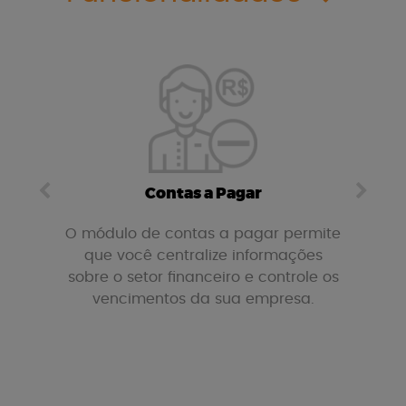
Contas a Pagar
lanos
O módulo de contas a pagar permite
O
s
que você centralize informações
sobre o setor financeiro e controle os
info
vencimentos da sua empresa.
e co