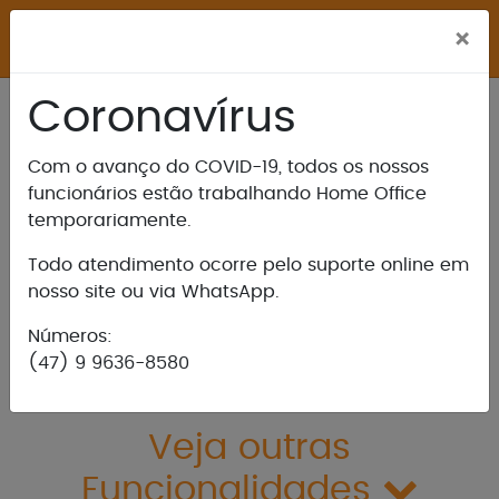
M
×
Coronavírus
Com o avanço do COVID-19, todos os nossos
Cadastro de Tipo de
funcionários estão trabalhando Home Office
Refeições
temporariamente.
Todo atendimento ocorre pelo suporte online em
ostrar mais / Ocultar
nosso site ou via WhatsApp.
Números:
(47) 9 9636-8580
Veja outras
Funcionalidades