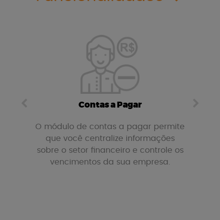
Contas a Pagar
lanos
O módulo de contas a pagar permite
O
s
que você centralize informações
sobre o setor financeiro e controle os
info
vencimentos da sua empresa.
e co