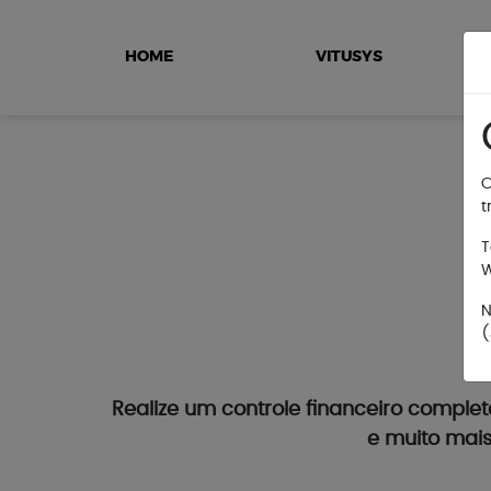
HOME
VITUSYS
C
t
T
W
N
(
Realize um controle financeiro comple
e muito mais