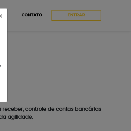
×
CONTATO
ENTRAR
a
 receber, controle de contas bancárias
da agilidade.