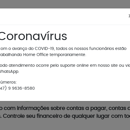
FUNCIONALIDADES
SEGMENTOS
Coronavírus
om o avanço do COVID-19, todos os nossos funcionários estão
rabalhando Home Office temporariamente.
odo atendimento ocorre pelo suporte online em nosso site ou vi
hatsApp.
GESTÃO FINANCEIRA
úmeros:
47) 9 9636-8580
to com informações sobre contas a pagar, contas a
. Controle seu financeiro de qualquer lugar com to