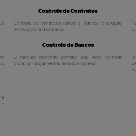
Controle de Contratos
ue
Controle os contratos ativos e inativos, alteração,
T
renovação ou bloqueios.
a
Controle de Bancos
te
O módulo bancário permite que você controle
O
ldo
todos os lançamentos da sua empresa.
c
c
cê
 e