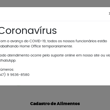
FUNCIONALIDADES
SEGMENTOS
Coronavírus
om o avanço do COVID-19, todos os nossos funcionários estão
rabalhando Home Office temporariamente.
odo atendimento ocorre pelo suporte online em nosso site ou vi
hatsApp.
GESTÃO DE NUTRIÇÃ
úmeros:
47) 9 9636-8580
Cadastro de Alimentos