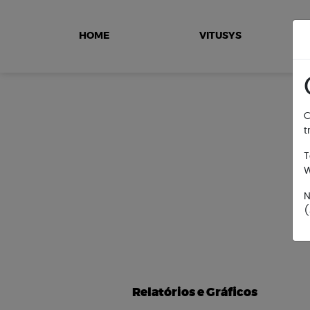
HOME
VITUSYS
C
t
T
W
N
(
Relatórios e Gráficos