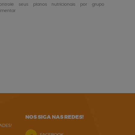
ontrole seus planos nutricionais por grupo
limentar
NOS SIGA NAS REDES!
ADES!
FACEBOOK